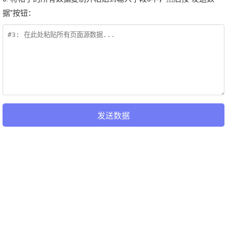
据"按钮：
发送数据